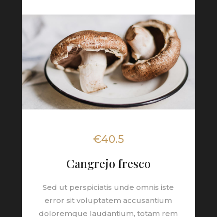
€40.5
Cangrejo fresco
Sed ut perspiciatis unde omnis iste
error sit voluptatem accusantium
doloremque laudantium, totam rem