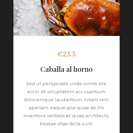
€23.3
Caballa al horno
Sed ut perspiciatis unde omnis iste
error sit voluptatem accusantium
doloremque laudantium, totam rem
aperiam, eaque ipsa quae ab illo
inventore veritatis et quasi architecto
beatae vitae dicta sunt.