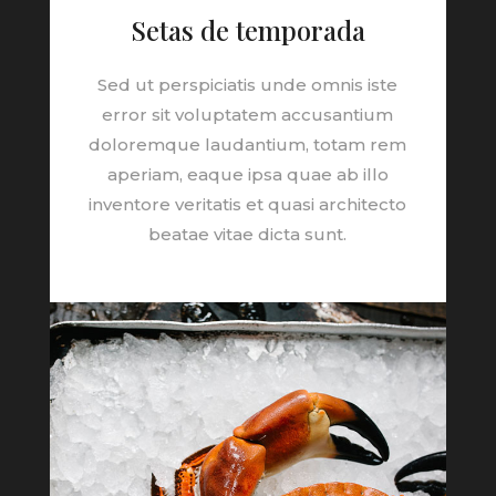
Setas de temporada
Sed ut perspiciatis unde omnis iste
error sit voluptatem accusantium
doloremque laudantium, totam rem
aperiam, eaque ipsa quae ab illo
inventore veritatis et quasi architecto
beatae vitae dicta sunt.