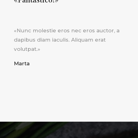
«
Nunc molestie eros nec eros auctor, a
dapibus diam iaculis. Aliquam erat
volutpat.»
Marta