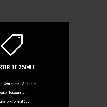

RTIR DE 350€ !
ite Wordpress éditable
bile Responsive
ages préformatées