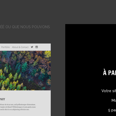
RÉÉ OU QUE NOUS POUVONS
À PA
Votre s
Mo
5 p