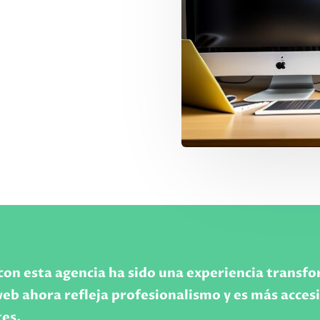
con esta agencia ha sido una experiencia transf
web ahora refleja profesionalismo y es más acces
tes.