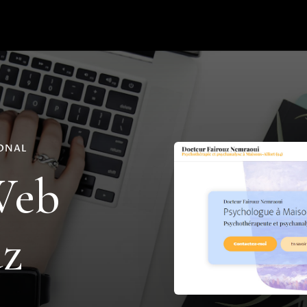
IONAL
Web
uz