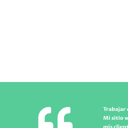

Trabajar 
Mi sitio 
mis clien