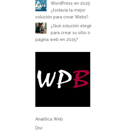
WordPress en 2025:
¿todavía la mejor
solución para crear Webs?
¿Qué solución elegir
para crear su sitio o
página web en 2025?
Analítica Web
Divi