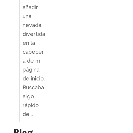
añadir
una
nevada
divertida
en la
cabecer
a de mi
página
de inicio.
Buscaba
algo
rápido
de...