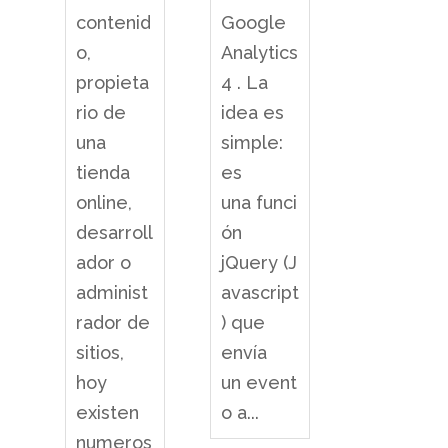
Google
contenid
Analytics
o,
4 . La
propieta
idea es
rio de
simple:
una
es
tienda
una funci
online,
ón
desarroll
jQuery (J
ador o
avascript
administ
) que
rador de
envía
sitios,
un event
hoy
o a...
existen
numeros