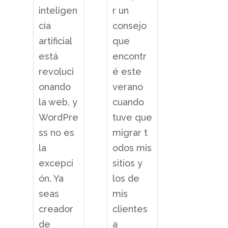
r un
inteligen
consejo
cia
que
artificial
encontr
está
é este
revoluci
verano
onando
cuando
la web, y
tuve que
WordPre
migrar t
ss no es
odos mis
la
sitios y
excepci
los de
ón. Ya
mis
seas
clientes
creador
a
de