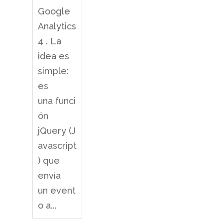
Google
Analytics
4 . La
idea es
simple:
es
una funci
ón
jQuery (J
avascript
) que
envía
un event
o a...