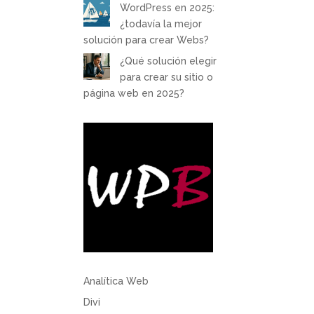
WordPress en 2025:
¿todavía la mejor
solución para crear Webs?
¿Qué solución elegir
para crear su sitio o
página web en 2025?
Analítica Web
Divi