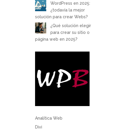
WordPress en 2025:
¿todavía la mejor
solución para crear Webs?
¿Qué solución elegir
para crear su sitio o
página web en 2025?
Analítica Web
Divi