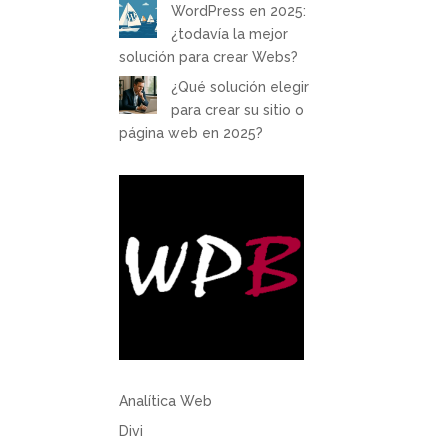
WordPress en 2025:
¿todavía la mejor
solución para crear Webs?
¿Qué solución elegir
para crear su sitio o
página web en 2025?
Analítica Web
Divi