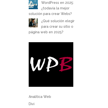
WordPress en 2025:
¿todavía la mejor
solución para crear Webs?
¿Qué solución elegir
para crear su sitio o
página web en 2025?
Analítica Web
Divi