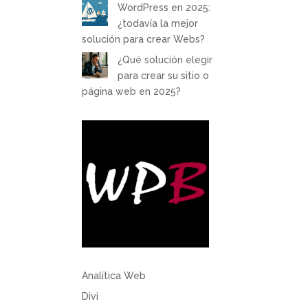
WordPress en 2025:
¿todavía la mejor
solución para crear Webs?
¿Qué solución elegir
para crear su sitio o
página web en 2025?
Analítica Web
Divi