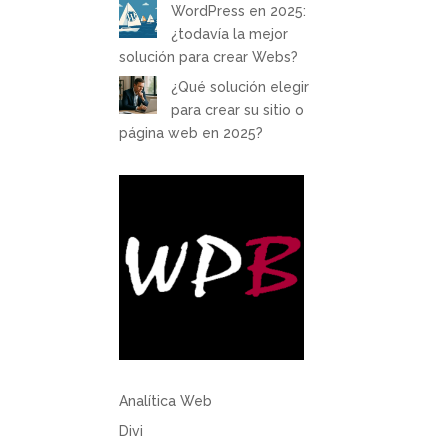
WordPress en 2025:
¿todavía la mejor
solución para crear Webs?
¿Qué solución elegir
para crear su sitio o
página web en 2025?
Analítica Web
Divi