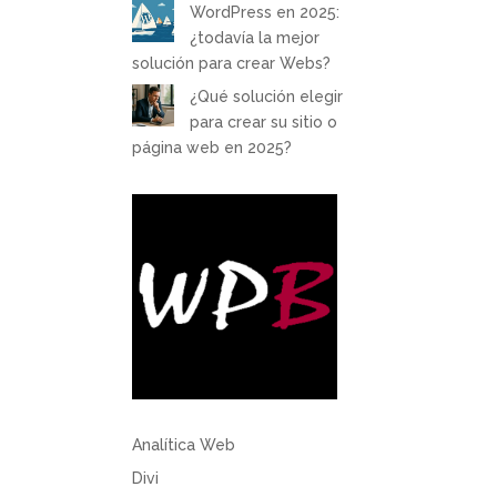
WordPress en 2025:
¿todavía la mejor
solución para crear Webs?
¿Qué solución elegir
para crear su sitio o
página web en 2025?
Analítica Web
Divi