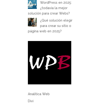
WordPress en 2025:
¿todavía la mejor
solución para crear Webs?
¿Qué solución elegir
para crear su sitio o
página web en 2025?
Analítica Web
Divi