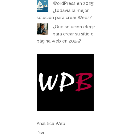
WordPress en 2025:
¿todavía la mejor
solución para crear Webs?
¿Qué solución elegir
para crear su sitio o
página web en 2025?
Analítica Web
Divi